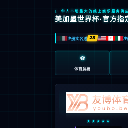
今年会
今年会文化
践行“通”的哲学，以人为本
立天人合一之德，行大健康之道
了解更多>
关于今年会
+
产业体系
+
新闻动态
+
社会责任
+
加入今年会
+