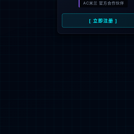
走进今年会
联系PA视讯(亚洲区)官方网
站-PlayAce AG旗舰