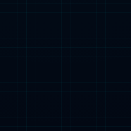
首页| J9九游国际集团中国官方网站| 本地算力与云端Token波峰外挂！
5月21日 敬请期待
了解更多