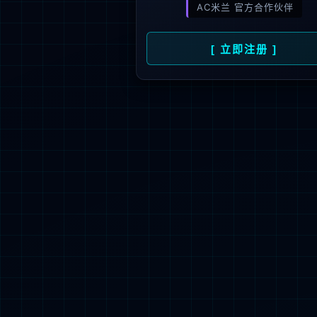
走进今年会
联系PA视讯(亚洲区)官方网
站-PlayAce AG旗舰