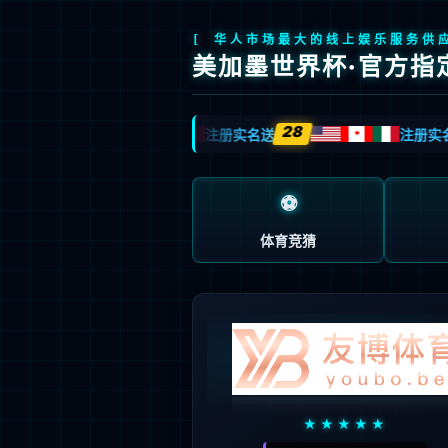
今年会
今年会文化
践行“通”的哲学，以人为本
立天人合一之德，行大健康之道
了解更多>
关于今年会
+
产业体系
+
新闻动态
+
社会责任
+
加入今年会
+