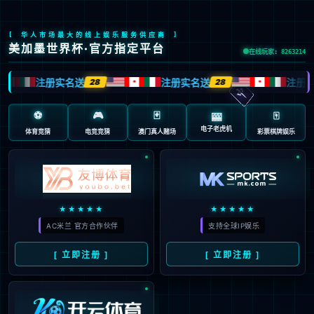
九游会J9